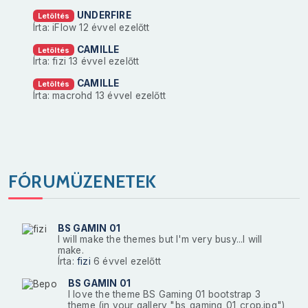
UNDERFIRE
Letöltés
Írta: iFlow
12 évvel ezelőtt
CAMILLE
Letöltés
Írta: fizi
13 évvel ezelőtt
CAMILLE
Letöltés
Írta: macrohd
13 évvel ezelőtt
FÓRUMÜZENETEK
BS GAMIN 01
I will make the themes but I'm very busy...I will
make.
Írta:
fizi
6 évvel ezelőtt
BS GAMIN 01
I love the theme BS Gaming 01 bootstrap 3
theme (in your gallery "bs_gaming_01_crop.jpg")