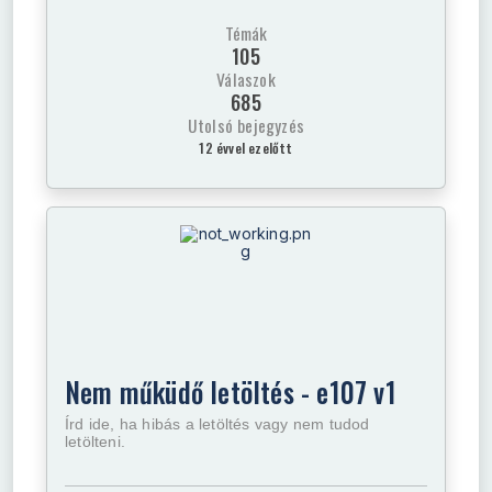
Témák
105
Válaszok
685
Utolsó bejegyzés
12 évvel ezelőtt
Nem műküdő letöltés - e107 v1
Írd ide, ha hibás a letöltés vagy nem tudod
letölteni.