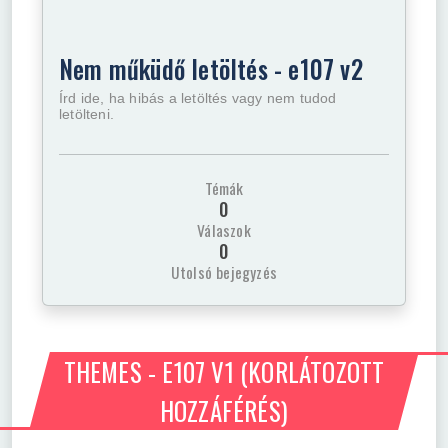
Nem műküdő letöltés - e107 v2
Írd ide, ha hibás a letöltés vagy nem tudod
letölteni.
Témák
0
Válaszok
0
Utolsó bejegyzés
THEMES - E107 V1
(KORLÁTOZOTT
HOZZÁFÉRÉS)