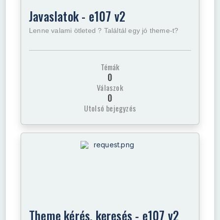
Javaslatok - e107 v2
Lenne valami ötleted ? Találtál egy jó theme-t?
Témák
0
Válaszok
0
Utolsó bejegyzés
Theme kérés, keresés - e107 v2