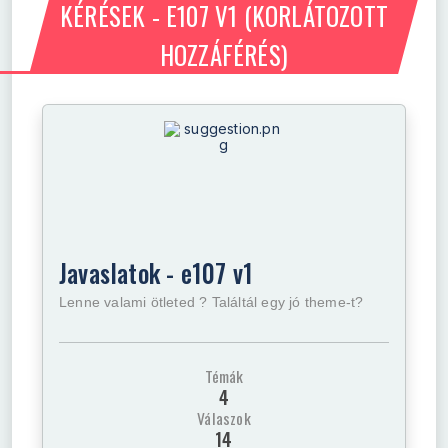
KÉRÉSEK - E107 V1
(KORLÁTOZOTT
HOZZÁFÉRÉS)
Javaslatok - e107 v1
Lenne valami ötleted ? Találtál egy jó theme-t?
Témák
4
Válaszok
14