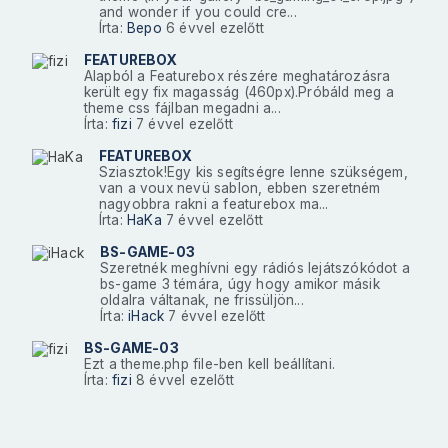
and wonder if you could cre...
Írta:
Bepo
6 évvel ezelőtt
FEATUREBOX
Alapból a Featurebox részére meghatározásra
került egy fix magasság (460px).Próbáld meg a
theme css fájlban megadni a...
Írta:
fizi
7 évvel ezelőtt
FEATUREBOX
Sziasztok!Egy kis segítségre lenne szükségem,
van a voux nevü sablon, ebben szeretném
nagyobbra rakni a featurebox ma...
Írta:
HaKa
7 évvel ezelőtt
BS-GAME-03
Szeretnék meghívni egy rádiós lejátszókódot a
bs-game 3 témára, úgy hogy amikor másik
oldalra váltanak, ne frissüljön...
Írta:
iHack
7 évvel ezelőtt
BS-GAME-03
Ezt a theme.php file-ben kell beállítani.
Írta:
fizi
8 évvel ezelőtt