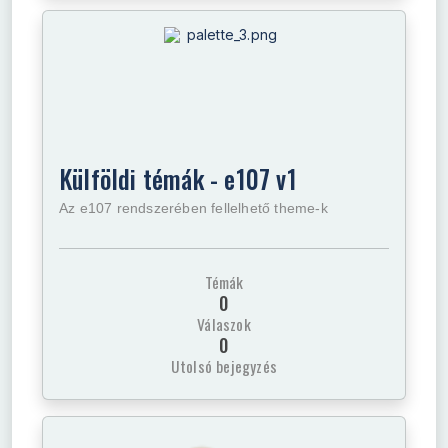
Külföldi témák - e107 v1
Az e107 rendszerében fellelhető theme-k
Témák
0
Válaszok
0
Utolsó bejegyzés