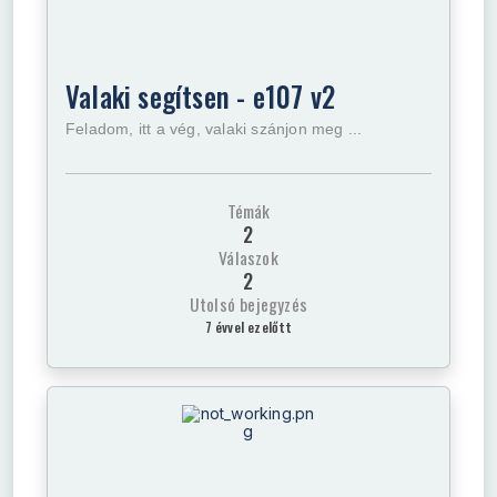
Valaki segítsen - e107 v2
Feladom, itt a vég, valaki szánjon meg ...
Témák
2
Válaszok
2
Utolsó bejegyzés
7 évvel ezelőtt