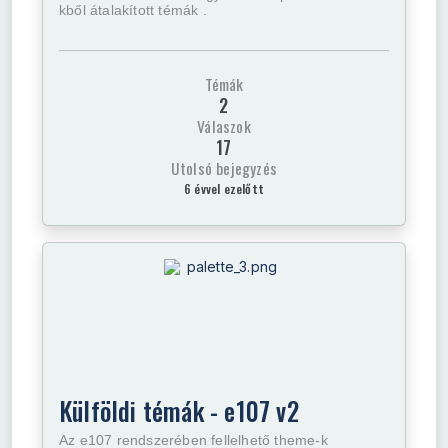
kből átalakított témák .
Témák
2
Válaszok
17
Utolsó bejegyzés
6 évvel ezelőtt
Külföldi témák - e107 v2
Az e107 rendszerében fellelhető theme-k