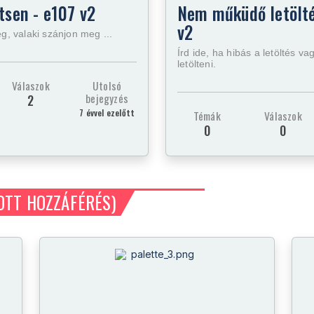
tsen - e107 v2
Nem műküdő letölté
v2
ég, valaki szánjon meg ...
Írd ide, ha hibás a letöltés v
letölteni.
Válaszok
Utolsó
bejegyzés
2
7 évvel ezelőtt
Témák
Válaszok
0
0
OTT HOZZÁFÉRÉS)