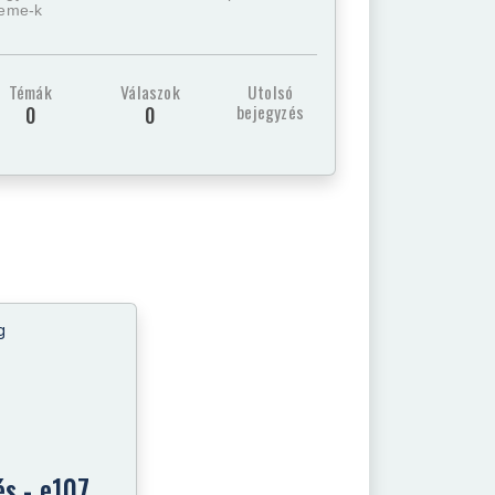
heme-k
Témák
Válaszok
Utolsó
bejegyzés
0
0
s - e107