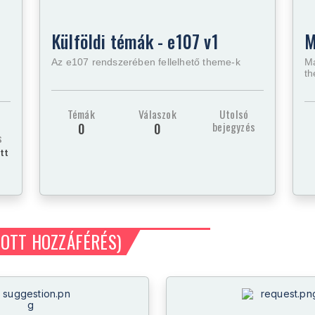
Külföldi témák - e107 v1
M
Az e107 rendszerében fellelhető theme-k
Ma
t
Témák
Válaszok
Utolsó
bejegyzés
0
0
s
őtt
OTT HOZZÁFÉRÉS)