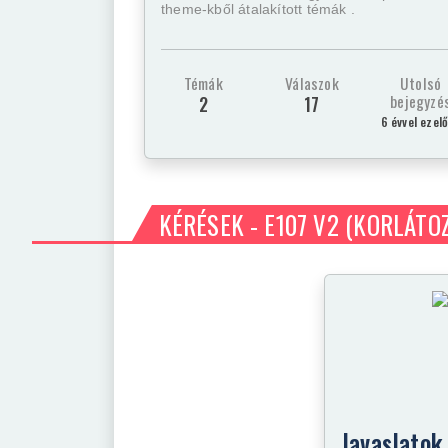
theme-kből átalakított témák .
Témák
Válaszok
Utolsó
bejegyzé
2
17
6 évvel ezel
KÉRÉSEK - E107 V2
(KORLÁTO
Javaslatok