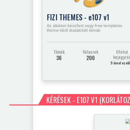
FIZI THEMES - e107 v1
Az általam készített vagy free templates
theme-kből átalakított témák
Témák
Válaszok
Utolsó
bejegyzé
36
200
9 évvel ezel
KÉRÉSEK - E107 V1
(KORLÁTOZ