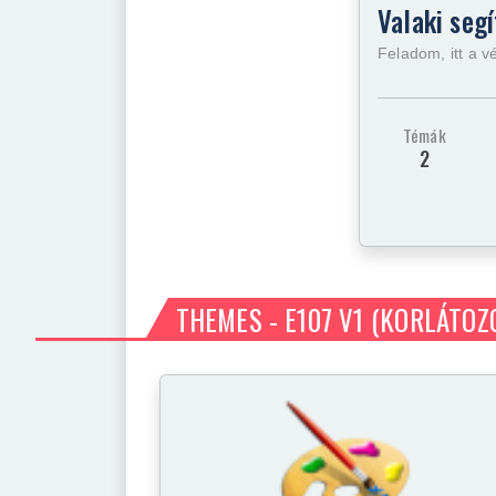
Valaki segí
Feladom, itt a v
Témák
2
THEMES - E107 V1
(KORLÁTOZ