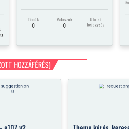
t
Témák
Válaszok
Utolsó
bejegyzés
0
0
s
őtt
ZOTT HOZZÁFÉRÉS)
 - e107 v2
Theme kérés, keresé