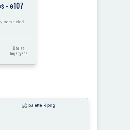
s - e107
agy nem tudod
Utolsó
bejegyzés