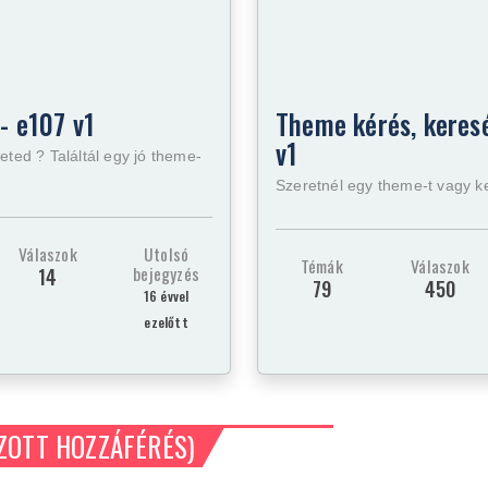
- e107 v1
Theme kérés, keresé
v1
eted ? Találtál egy jó theme-
Szeretnél egy theme-t vagy k
Válaszok
Utolsó
Témák
Válaszok
bejegyzés
14
79
450
16 évvel
ezelőtt
ZOTT HOZZÁFÉRÉS)