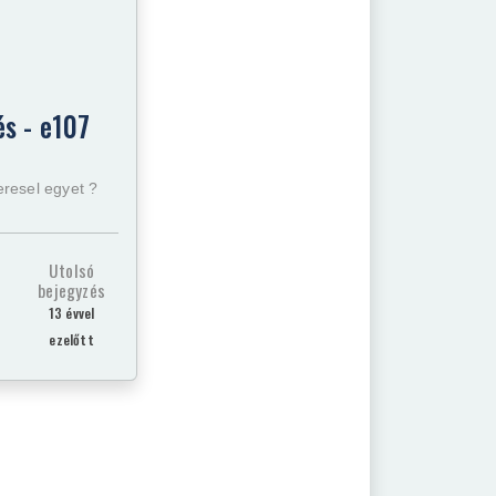
s - e107
eresel egyet ?
Utolsó
bejegyzés
13 évvel
ezelőtt