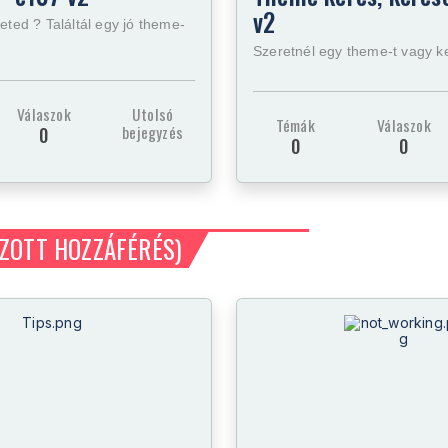
v2
eted ? Találtál egy jó theme-
Szeretnél egy theme-t vagy k
Válaszok
Utolsó
Témák
Válaszok
bejegyzés
0
0
0
ZOTT HOZZÁFÉRÉS)