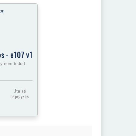
s - e107 v1
agy nem tudod
Utolsó
bejegyzés