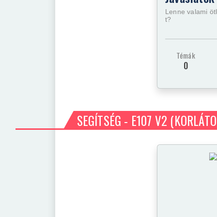
Lenne valami ötl
t?
Témák
0
SEGÍTSÉG - E107 V2
(KORLÁTO