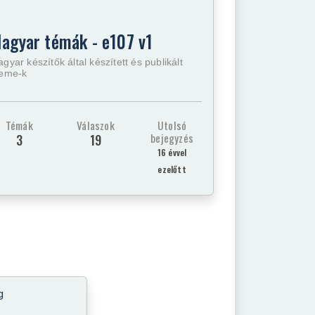
agyar témák - e107 v1
gyar készítők által készített és publikált
heme-k
Témák
Válaszok
Utolsó
bejegyzés
3
19
16 évvel
ezelőtt