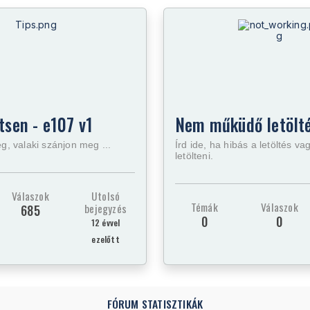
tsen - e107 v1
Nem műküdő letölté
ég, valaki szánjon meg ...
Írd ide, ha hibás a letöltés v
letölteni.
Válaszok
Utolsó
Témák
Válaszok
bejegyzés
685
0
0
12 évvel
ezelőtt
FÓRUM STATISZTIKÁK