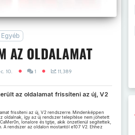
Egyéb
EM AZ OLDALAMAT
c. 10.
1
11,389
rült az oldalamat frissíteni az új, V2
amat frissíteni az új, V2 rendszerre. Mindenképpen
az oldalnak, így az új rendszer telepítése nem jöhetett
CaMer0n, lonalore és tgtje, akik önzetlenül segítettek,
án. A rendszer az oldalon mostantól e107 V2. Ehhez