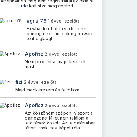
Amennyiben még nem regisztráltál az oldalra,
ide
kattintva megteheted.
agnar79
1 évvel ezelőtt
Hi what kind of free design is
coming next I'm looking forward
to it biglaugh
Apofisz
2 évvel ezelőtt
Nem probléma, majd keresek
mást.
fizi
2 évvel ezelőtt
Majd megkeresem és feltöltöm.
Apofisz
2 évvel ezelőtt
Azt köszönöm szépen. Viszont a
gamezone 14-et nem találom a
letöltések között. Azt a galériában
láttam csak egy képet róla.