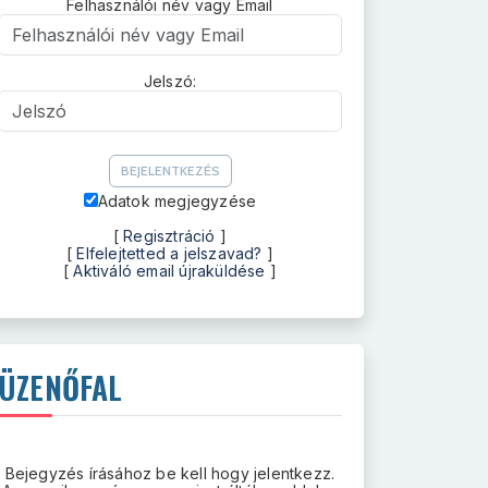
Felhasználói név vagy Email
Felhasználói név vagy Email
Jelszó:
Jelszó
Adatok megjegyzése
[
Regisztráció
]
[
Elfelejtetted a jelszavad?
]
[
Aktiváló email újraküldése
]
ÜZENŐFAL
Bejegyzés írásához be kell hogy jelentkezz.