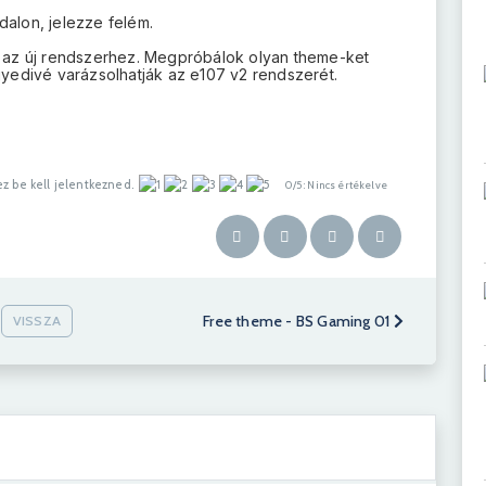
dalon, jelezze felém.
az új rendszerhez. Megpróbálok olyan theme-ket
edivé varázsolhatják az e107 v2 rendszerét.
z be kell jelentkezned.
0/5 : Nincs értékelve
Free theme - BS Gaming 01
VISSZA