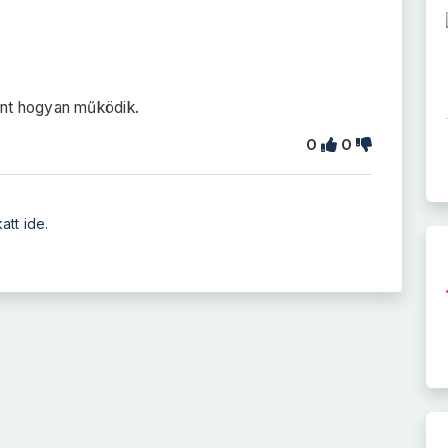
nt hogyan működik.
0
0
katt ide
.