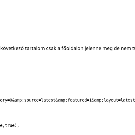
a következő tartalom csak a főoldalon jelenne meg de nem
ory=0&amp;source=latest&amp;featured=1&amp;layout=latest
e,true);
