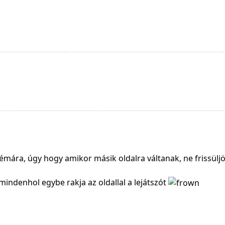
mára, úgy hogy amikor másik oldalra váltanak, ne frissüljön
ndenhol egybe rakja az oldallal a lejátszót