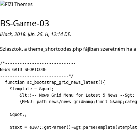
BS-Game-03
iHack, 2018. jún. 25. H, 12:14 DE.
Sziasztok. a theme_shortcodes,php fájlban szeretném ha 
/*-----------------------------

NEWS GRID SHORTCODE 

----------------------------*/

  function sc_bootstrap_grid_news_latest(){

    $template = &quot;

        &lt;!-- News Grid Menu for Latest 5 News --&gt;

        {MENU: path=news/news_grid&amp;limit=5&amp;categ
    &quot;;

    $text = e107::getParser()-&gt;parseTemplate($templat