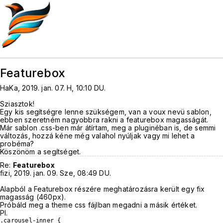
Featurebox
HaKa, 2019. jan. 07. H, 10:10 DU.
Sziasztok!
Egy kis segítségre lenne szükségem, van a voux nevü sablon,
ebben szeretném nagyobbra rakni a featurebox magasságát.
Már sablon .css-ben már átírtam, meg a pluginéban is, de semmi
változás, hozzá kéne még valahol nyúljak vagy mi lehet a
probéma?
Köszönöm a segítséget.
Re:
Featurebox
fizi, 2019. jan. 09. Sze, 08:49 DU.
Alapból a Featurebox részére meghatározásra került egy fix
magasság (460px).
Próbáld meg a theme css fájlban megadni a másik értéket.
Pl.
.carousel-inner {
