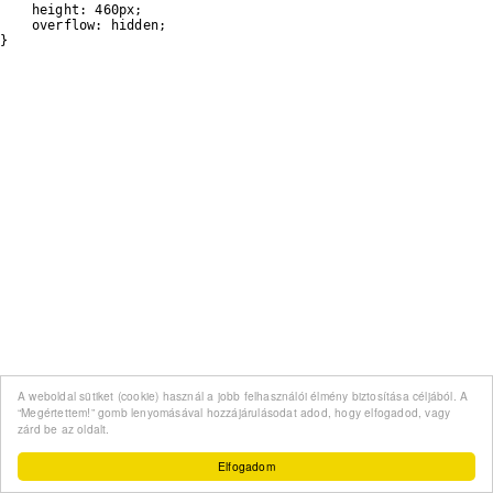
    height: 460px;

    overflow: hidden;

}
A weboldal sütiket (cookie) használ a jobb felhasználói élmény biztosítása céljából. A
“Megértettem!” gomb lenyomásával hozzájárulásodat adod, hogy elfogadod, vagy
zárd be az oldalt.
Elfogadom