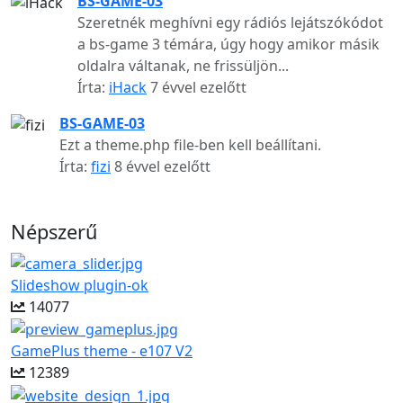
BS-GAME-03
Szeretnék meghívni egy rádiós lejátszókódot
a bs-game 3 témára, úgy hogy amikor másik
oldalra váltanak, ne frissüljön...
Írta:
iHack
7 évvel ezelőtt
BS-GAME-03
Ezt a theme.php file-ben kell beállítani.
Írta:
fizi
8 évvel ezelőtt
Népszerű
Slideshow plugin-ok
14077
GamePlus theme - e107 V2
12389