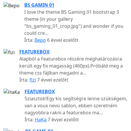
BS GAMIN 01
I love the theme BS Gaming 01 bootstrap 3
theme (in your gallery
"bs_gaming_01_crop.jpg") and wonder if you
could cre...
Írta:
Bepo
6 évvel ezelőtt
FEATUREBOX
Alapból a Featurebox részére meghatározásra
került egy fix magasság (460px).Próbáld meg a
theme css fájlban megadni a...
Írta:
fizi
7 évvel ezelőtt
FEATUREBOX
Sziasztok!Egy kis segítségre lenne szükségem,
van a voux nevü sablon, ebben szeretném
nagyobbra rakni a featurebox ma...
Írta:
HaKa
7 évvel ezelőtt