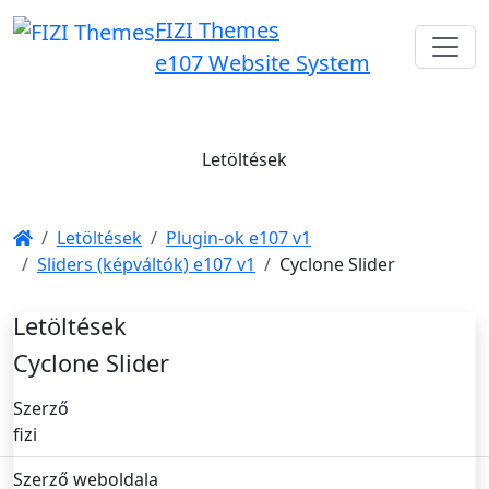
FIZI Themes
e107 Website System
Letöltések
Letöltések
Plugin-ok e107 v1
Sliders (képváltók) e107 v1
Cyclone Slider
Letöltések
Cyclone Slider
Szerző
fizi
Szerző weboldala