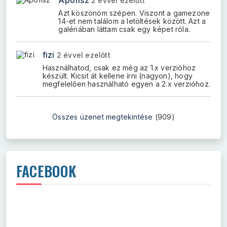
Apofisz
2 évvel ezelőtt
Azt köszönöm szépen. Viszont a gamezone
14-et nem találom a letöltések között. Azt a
galériában láttam csak egy képet róla.
fizi
2 évvel ezelőtt
Használhatod, csak ez még az 1.x verzióhoz
készült. Kicsit át kellene írni (nagyon), hogy
megfelelően használható egyen a 2.x verzióhoz.
Összes üzenet megtekintése
(909)
FACEBOOK