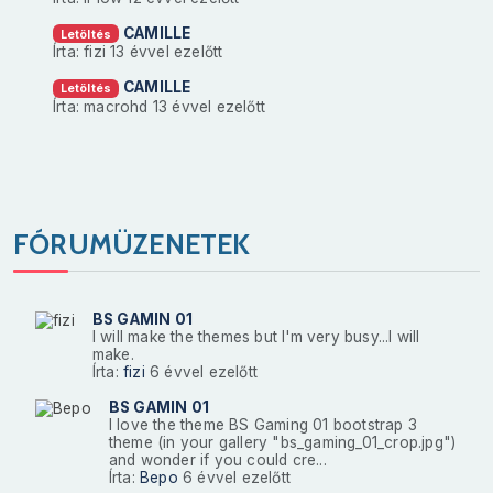
CAMILLE
Letöltés
Írta: fizi
13 évvel ezelőtt
CAMILLE
Letöltés
Írta: macrohd
13 évvel ezelőtt
FÓRUMÜZENETEK
BS GAMIN 01
I will make the themes but I'm very busy...I will
make.
Írta:
fizi
6 évvel ezelőtt
BS GAMIN 01
I love the theme BS Gaming 01 bootstrap 3
theme (in your gallery "bs_gaming_01_crop.jpg")
and wonder if you could cre...
Írta:
Bepo
6 évvel ezelőtt