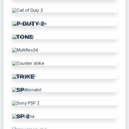
FASHION
CALL
OF DUTY 2
STEPPING
STONE
ISOMETRIC
MULTIFLEX34
COUNTER
STRIKE
SONY
PSP
TRADITIONALIST
SONY
PSP 2
MODERNA