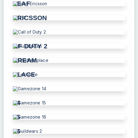
LEAF
SONY
ERICSSON
Q
4
CALL
OF DUTY 2
BLUE
DREAM
CHILDREN
PLACE
EXCLUSIVE
GAMEZONE
14
GAMEZONE
15
GAMEZONE
16
GUILDWARS