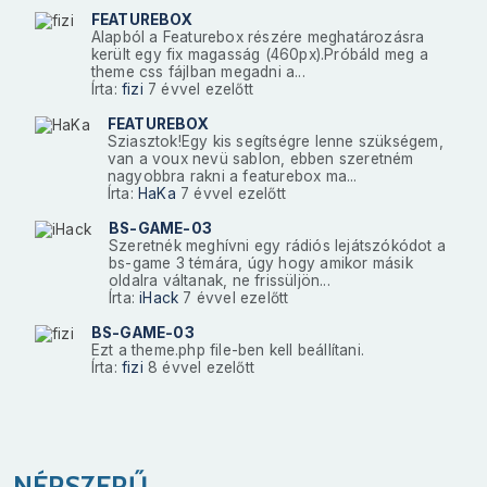
FEATUREBOX
Alapból a Featurebox részére meghatározásra
került egy fix magasság (460px).Próbáld meg a
theme css fájlban megadni a...
Írta:
fizi
7 évvel ezelőtt
FEATUREBOX
Sziasztok!Egy kis segítségre lenne szükségem,
van a voux nevü sablon, ebben szeretném
nagyobbra rakni a featurebox ma...
Írta:
HaKa
7 évvel ezelőtt
BS-GAME-03
Szeretnék meghívni egy rádiós lejátszókódot a
bs-game 3 témára, úgy hogy amikor másik
oldalra váltanak, ne frissüljön...
Írta:
iHack
7 évvel ezelőtt
BS-GAME-03
Ezt a theme.php file-ben kell beállítani.
Írta:
fizi
8 évvel ezelőtt
NÉPSZERŰ