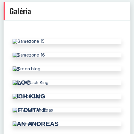
Galéria
GAMEZONE
15
GAMEZONE
16
GREEN
BLOG
WOW
LICH KING
CALL
OF DUTY 2
GTA
SAN ANDREAS
GREEN