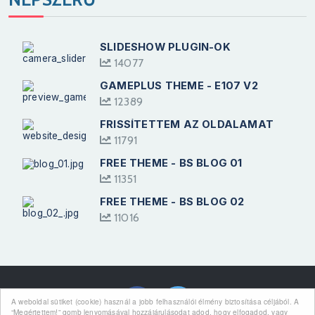
SLIDESHOW PLUGIN-OK
14077
GAMEPLUS THEME - E107 V2
12389
FRISSÍTETTEM AZ OLDALAMAT
11791
FREE THEME - BS BLOG 01
11351
FREE THEME - BS BLOG 02
11016
Kövess Minket
A weboldal sütiket (cookie) használ a jobb felhasználói élmény biztosítása céljából. A
“Megértettem!” gomb lenyomásával hozzájárulásodat adod, hogy elfogadod, vagy