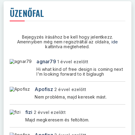
ÜZENŐFAL
Bejegyzés írásához be kell hogy jelentkezz.
Amennyiben még nem regisztráltál az oldalra,
ide
kattintva megteheted.
agnar79
1 évvel ezelőtt
Hi what kind of free design is coming next
I'm looking forward to it biglaugh
Apofisz
2 évvel ezelőtt
Nem probléma, majd keresek mást.
fizi
2 évvel ezelőtt
Majd megkeresem és feltöltöm.