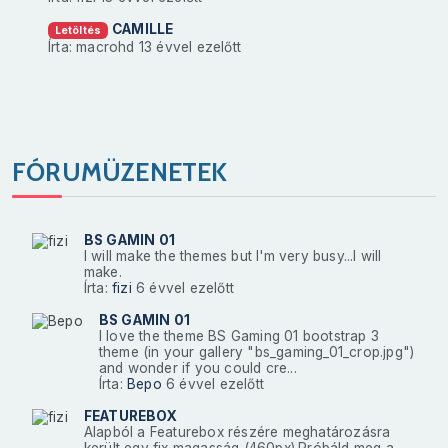
CAMILLE
Letöltés
Írta: macrohd
13 évvel ezelőtt
FÓRUMÜZENETEK
BS GAMIN 01
I will make the themes but I'm very busy...I will
make.
Írta:
fizi
6 évvel ezelőtt
BS GAMIN 01
I love the theme BS Gaming 01 bootstrap 3
theme (in your gallery "bs_gaming_01_crop.jpg")
and wonder if you could cre...
Írta:
Bepo
6 évvel ezelőtt
FEATUREBOX
Alapból a Featurebox részére meghatározásra
került egy fix magasság (460px).Próbáld meg a