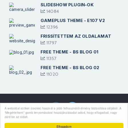
SLIDESHOW PLUGIN-OK
14084
GAMEPLUS THEME - E107 V2
12396
FRISSÍTETTEM AZ OLDALAMAT
11797
FREE THEME - BS BLOG 01
11357
FREE THEME - BS BLOG 02
11020
Kövess Minket
A weboldal sütiket (cookie) használ a jobb felhasználói élmény biztosítása céljából. A
“Megértettem!” gomb lenyomásával hozzájárulásodat adod, hogy elfogadod, vagy
zárd be az oldalt.
Ez az oldal a FIZI THEMES saját tulajdona. Minden jog fenntartva.
Elfogadom