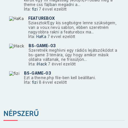
theme css fájlban megadni a...
Írta:
fizi
7 évvel ezelőtt
FEATUREBOX
Sziasztok!Egy kis segítségre lenne szükségem,
van a voux nevü sablon, ebben szeretném
nagyobbra rakni a featurebox ma...
Írta:
HaKa
7 évvel ezelőtt
BS-GAME-03
Szeretnék meghívni egy rádiós lejátszókódot a
bs-game 3 témára, úgy hogy amikor másik
oldalra váltanak, ne frissüljön...
Írta:
iHack
7 évvel ezelőtt
BS-GAME-03
Ezt a theme.php file-ben kell beállítani.
Írta:
fizi
8 évvel ezelőtt
NÉPSZERŰ