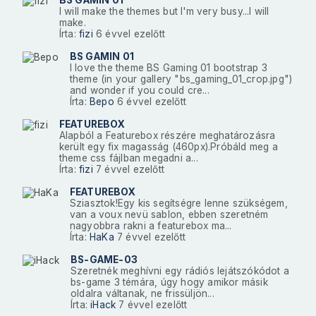
I will make the themes but I'm very busy...I will
make.
Írta:
fizi
6 évvel ezelőtt
BS GAMIN 01
I love the theme BS Gaming 01 bootstrap 3
theme (in your gallery "bs_gaming_01_crop.jpg")
and wonder if you could cre...
Írta:
Bepo
6 évvel ezelőtt
FEATUREBOX
Alapból a Featurebox részére meghatározásra
került egy fix magasság (460px).Próbáld meg a
theme css fájlban megadni a...
Írta:
fizi
7 évvel ezelőtt
FEATUREBOX
Sziasztok!Egy kis segítségre lenne szükségem,
van a voux nevü sablon, ebben szeretném
nagyobbra rakni a featurebox ma...
Írta:
HaKa
7 évvel ezelőtt
BS-GAME-03
Szeretnék meghívni egy rádiós lejátszókódot a
bs-game 3 témára, úgy hogy amikor másik
oldalra váltanak, ne frissüljön...
Írta:
iHack
7 évvel ezelőtt