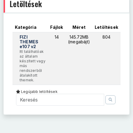
Letöltések
Kategória
Fájlok
Méret
Letöltések
FIZI
14
145.72MB
804
THEMES
(megabájt)
e107 v2
Itt találhatóak
az általam
készített vagy
más
rendszerből
átalakított
themek.
Legújabb letöltések