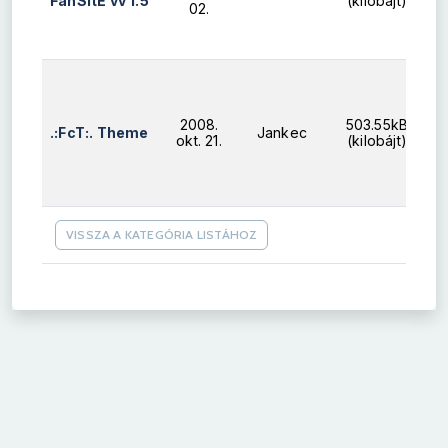
FanSitE vv 1.5
(kilobájt)
02.
2008.
503.55kB
.:FcT:. Theme
Jankec
okt. 21.
(kilobájt)
VISSZA A KATEGÓRIA LISTÁHOZ