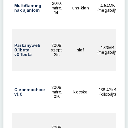
2010.
MultiGaming
4.54MB
márc.
uns-klan
nak ajanlom
(megabájt)
14.
Parkanyweb
2009.
1.33MB
0.1beta
szept.
slaf
(megabájt)
v0.1beta
25.
2009.
Cleanmachine
138.42kB
márc.
kocska
v1.0
(kilobájt)
09.
2009.