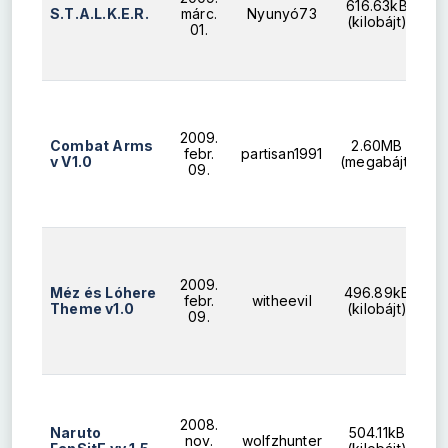
616.63kB
S.T.A.L.K.E.R.
márc.
Nyunyó73
(kilobájt)
01.
2009.
Combat Arms
2.60MB
febr.
partisan1991
v V1.0
(megabájt)
09.
2009.
Méz és Lóhere
496.89kB
febr.
witheevil
Theme v1.0
(kilobájt)
09.
2008.
Naruto
504.11kB
nov.
wolfzhunter