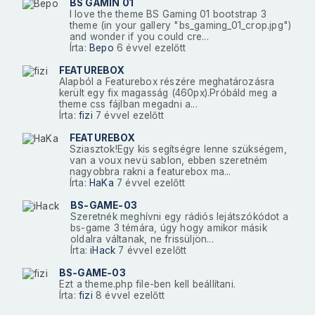
BS GAMIN 01
I love the theme BS Gaming 01 bootstrap 3
theme (in your gallery "bs_gaming_01_crop.jpg")
and wonder if you could cre...
Írta:
Bepo
6 évvel ezelőtt
FEATUREBOX
Alapból a Featurebox részére meghatározásra
került egy fix magasság (460px).Próbáld meg a
theme css fájlban megadni a...
Írta:
fizi
7 évvel ezelőtt
FEATUREBOX
Sziasztok!Egy kis segítségre lenne szükségem,
van a voux nevü sablon, ebben szeretném
nagyobbra rakni a featurebox ma...
Írta:
HaKa
7 évvel ezelőtt
BS-GAME-03
Szeretnék meghívni egy rádiós lejátszókódot a
bs-game 3 témára, úgy hogy amikor másik
oldalra váltanak, ne frissüljön...
Írta:
iHack
7 évvel ezelőtt
BS-GAME-03
Ezt a theme.php file-ben kell beállítani.
Írta:
fizi
8 évvel ezelőtt