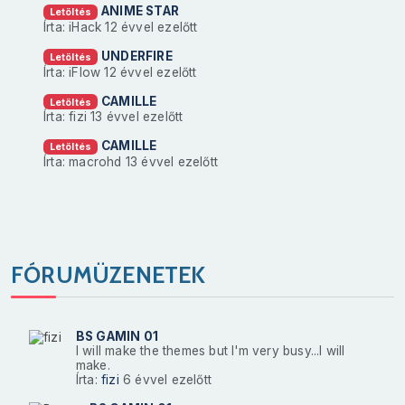
ANIME STAR
Letöltés
Írta: iHack
12 évvel ezelőtt
UNDERFIRE
Letöltés
Írta: iFlow
12 évvel ezelőtt
CAMILLE
Letöltés
Írta: fizi
13 évvel ezelőtt
CAMILLE
Letöltés
Írta: macrohd
13 évvel ezelőtt
FÓRUMÜZENETEK
BS GAMIN 01
I will make the themes but I'm very busy...I will
make.
Írta:
fizi
6 évvel ezelőtt