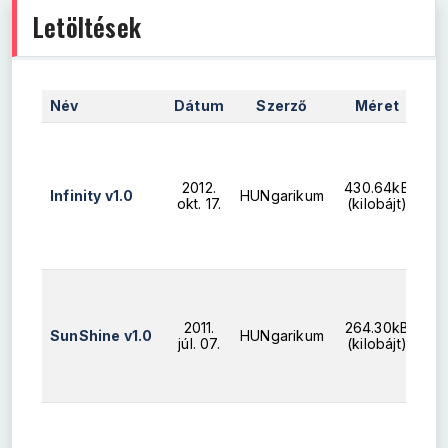
Letöltések
Név
Dátum
Szerző
Méret
Le
2012.
430.64kB
Infinity v1.0
HUNgarikum
okt. 17.
(kilobájt)
2011.
264.30kB
SunShine v1.0
HUNgarikum
júl. 07.
(kilobájt)