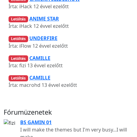
Írta: iHack
12 évvel ezelőtt
ANIME STAR
Letöltés
Írta: iHack
12 évvel ezelőtt
UNDERFIRE
Letöltés
Írta: iFlow
12 évvel ezelőtt
CAMILLE
Letöltés
Írta: fizi
13 évvel ezelőtt
CAMILLE
Letöltés
Írta: macrohd
13 évvel ezelőtt
Fórumüzenetek
BS GAMIN 01
I will make the themes but I'm very busy...I will
make.