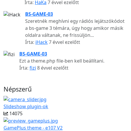
Írta:
HaKa
7 évvel ezelőtt
BS-GAME-03
Szeretnék meghívni egy rádiós lejátszókódot
a bs-game 3 témára, úgy hogy amikor másik
oldalra váltanak, ne frissüljön...
Írta:
iHack
7 évvel ezelőtt
BS-GAME-03
Ezt a theme.php file-ben kell beállítani.
Írta:
fizi
8 évvel ezelőtt
Népszerű
Slideshow plugin-ok
14075
GamePlus theme - e107 V2