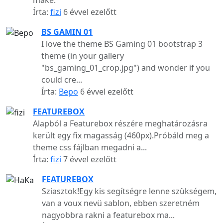
Írta:
fizi
6 évvel ezelőtt
BS GAMIN 01
I love the theme BS Gaming 01 bootstrap 3
theme (in your gallery
"bs_gaming_01_crop.jpg") and wonder if you
could cre...
Írta:
Bepo
6 évvel ezelőtt
FEATUREBOX
Alapból a Featurebox részére meghatározásra
került egy fix magasság (460px).Próbáld meg a
theme css fájlban megadni a...
Írta:
fizi
7 évvel ezelőtt
FEATUREBOX
Sziasztok!Egy kis segítségre lenne szükségem,
van a voux nevü sablon, ebben szeretném
nagyobbra rakni a featurebox ma...