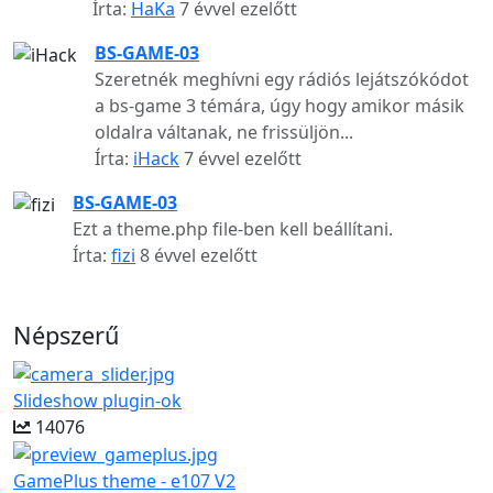
Írta:
HaKa
7 évvel ezelőtt
BS-GAME-03
Szeretnék meghívni egy rádiós lejátszókódot
a bs-game 3 témára, úgy hogy amikor másik
oldalra váltanak, ne frissüljön...
Írta:
iHack
7 évvel ezelőtt
BS-GAME-03
Ezt a theme.php file-ben kell beállítani.
Írta:
fizi
8 évvel ezelőtt
Népszerű
Slideshow plugin-ok
14076
GamePlus theme - e107 V2