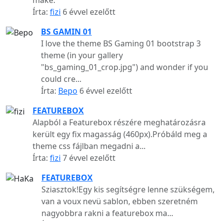
Írta:
fizi
6 évvel ezelőtt
BS GAMIN 01
I love the theme BS Gaming 01 bootstrap 3
theme (in your gallery
"bs_gaming_01_crop.jpg") and wonder if you
could cre...
Írta:
Bepo
6 évvel ezelőtt
FEATUREBOX
Alapból a Featurebox részére meghatározásra
került egy fix magasság (460px).Próbáld meg a
theme css fájlban megadni a...
Írta:
fizi
7 évvel ezelőtt
FEATUREBOX
Sziasztok!Egy kis segítségre lenne szükségem,
van a voux nevü sablon, ebben szeretném
nagyobbra rakni a featurebox ma...