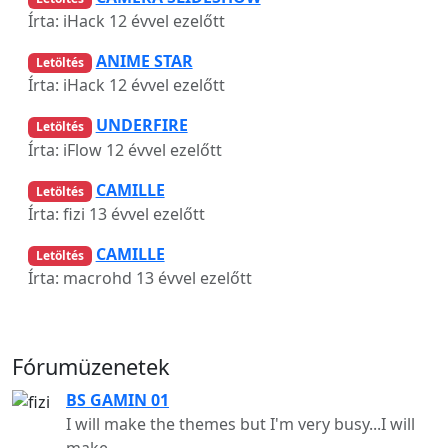
Írta: iHack
12 évvel ezelőtt
ANIME STAR
Letöltés
Írta: iHack
12 évvel ezelőtt
UNDERFIRE
Letöltés
Írta: iFlow
12 évvel ezelőtt
CAMILLE
Letöltés
Írta: fizi
13 évvel ezelőtt
CAMILLE
Letöltés
Írta: macrohd
13 évvel ezelőtt
Fórumüzenetek
BS GAMIN 01
I will make the themes but I'm very busy...I will
make.