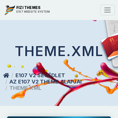
FIZI THEMES
E107 WEBSITE SYSTEM
THEME.XML
E107 V2 SEGÉDLET
AZ E107 V2 THEME ALAPJAI
THEME.XML