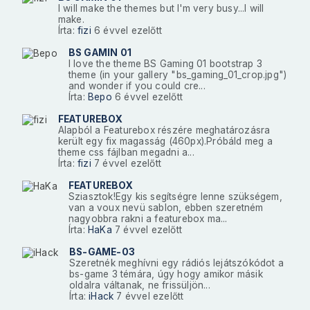
I will make the themes but I'm very busy...I will
make.
Írta:
fizi
6 évvel ezelőtt
BS GAMIN 01
I love the theme BS Gaming 01 bootstrap 3
theme (in your gallery "bs_gaming_01_crop.jpg")
and wonder if you could cre...
Írta:
Bepo
6 évvel ezelőtt
FEATUREBOX
Alapból a Featurebox részére meghatározásra
került egy fix magasság (460px).Próbáld meg a
theme css fájlban megadni a...
Írta:
fizi
7 évvel ezelőtt
FEATUREBOX
Sziasztok!Egy kis segítségre lenne szükségem,
van a voux nevü sablon, ebben szeretném
nagyobbra rakni a featurebox ma...
Írta:
HaKa
7 évvel ezelőtt
BS-GAME-03
Szeretnék meghívni egy rádiós lejátszókódot a
bs-game 3 témára, úgy hogy amikor másik
oldalra váltanak, ne frissüljön...
Írta:
iHack
7 évvel ezelőtt