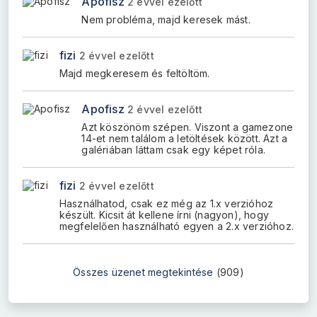
Apofisz
2 évvel ezelőtt
Nem probléma, majd keresek mást.
fizi
2 évvel ezelőtt
Majd megkeresem és feltöltöm.
Apofisz
2 évvel ezelőtt
Azt köszönöm szépen. Viszont a gamezone
14-et nem találom a letöltések között. Azt a
galériában láttam csak egy képet róla.
fizi
2 évvel ezelőtt
Használhatod, csak ez még az 1.x verzióhoz
készült. Kicsit át kellene írni (nagyon), hogy
megfelelően használható egyen a 2.x verzióhoz.
Összes üzenet megtekintése
(909)