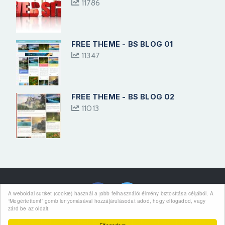
11786
FREE THEME - BS BLOG 01
11347
FREE THEME - BS BLOG 02
11013
Kövess Minket
A weboldal sütiket (cookie) használ a jobb felhasználói élmény biztosítása céljából. A
“Megértettem!” gomb lenyomásával hozzájárulásodat adod, hogy elfogadod, vagy
zárd be az oldalt.
Ez az oldal a FIZI THEMES saját tulajdona. Minden jog fenntartva.