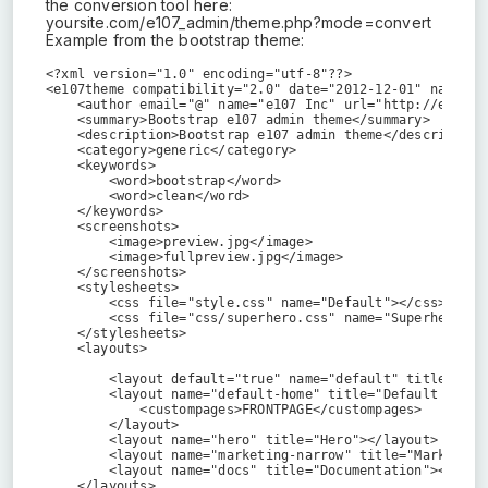
the conversion tool here:
yoursite.com/e107_admin/theme.php?mode=convert
Example from the bootstrap theme:
<?xml version="1.0" encoding="utf-8"??>

<e107theme compatibility="2.0" date="2012-12-01" name="bo
    <author email="@" name="e107 Inc" url="http://e107.or
    <summary>Bootstrap e107 admin theme</summary>

    <description>Bootstrap e107 admin theme</description>
    <category>generic</category>

    <keywords>

        <word>bootstrap</word>

        <word>clean</word>

    </keywords>

    <screenshots>

        <image>preview.jpg</image>

        <image>fullpreview.jpg</image>

    </screenshots>

    <stylesheets>

        <css file="style.css" name="Default"></css>

        <css file="css/superhero.css" name="Superhero"></
    </stylesheets>

    <layouts>

        <layout default="true" name="default" title="Defa
        <layout name="default-home" title="Default Home">
            <custompages>FRONTPAGE</custompages>	

        </layout>

        <layout name="hero" title="Hero"></layout>

        <layout name="marketing-narrow" title="Marketing 
        <layout name="docs" title="Documentation"></layou
    </layouts>
