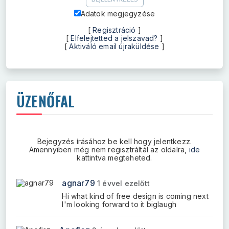
Adatok megjegyzése
[
Regisztráció
]
[
Elfelejtetted a jelszavad?
]
[
Aktiváló email újraküldése
]
ÜZENŐFAL
Bejegyzés írásához be kell hogy jelentkezz.
Amennyiben még nem regisztráltál az oldalra,
ide
kattintva megteheted.
agnar79
1 évvel ezelőtt
Hi what kind of free design is coming next
I'm looking forward to it biglaugh