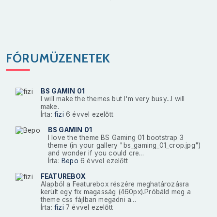
FÓRUMÜZENETEK
BS GAMIN 01
I will make the themes but I'm very busy...I will
make.
Írta:
fizi
6 évvel ezelőtt
BS GAMIN 01
I love the theme BS Gaming 01 bootstrap 3
theme (in your gallery "bs_gaming_01_crop.jpg")
and wonder if you could cre...
Írta:
Bepo
6 évvel ezelőtt
FEATUREBOX
Alapból a Featurebox részére meghatározásra
került egy fix magasság (460px).Próbáld meg a
theme css fájlban megadni a...
Írta:
fizi
7 évvel ezelőtt