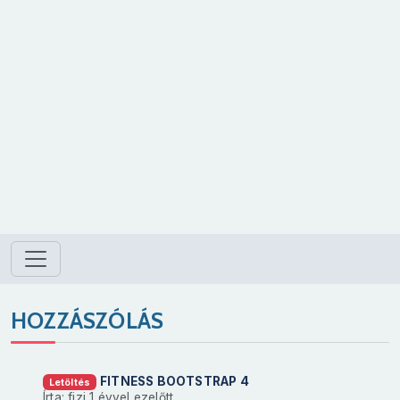
HOZZÁSZÓLÁS
FITNESS BOOTSTRAP 4
Letöltés
Írta: fizi
1 évvel ezelőtt