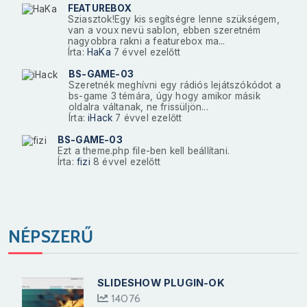
FEATUREBOX
Sziasztok!Egy kis segítségre lenne szükségem,
van a voux nevü sablon, ebben szeretném
nagyobbra rakni a featurebox ma...
Írta:
HaKa
7 évvel ezelőtt
BS-GAME-03
Szeretnék meghívni egy rádiós lejátszókódot a
bs-game 3 témára, úgy hogy amikor másik
oldalra váltanak, ne frissüljön...
Írta:
iHack
7 évvel ezelőtt
BS-GAME-03
Ezt a theme.php file-ben kell beállítani.
Írta:
fizi
8 évvel ezelőtt
NÉPSZERŰ
SLIDESHOW PLUGIN-OK
14076