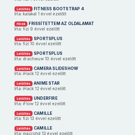
FITNESS BOOTSTRAP 4
Letöltés
Írta: kalakal
1 évvel ezelőtt
FRISSÍTETTEM AZ OLDALAMAT
Hírek
Írta: fizi
9 évvel ezelőtt
SPORTSPLUS
Letöltés
Írta: fizi
10 évvel ezelőtt
SPORTSPLUS
Letöltés
Írta: drachwuw
10 évvel ezelőtt
CAMERA SLIDESHOW
Letöltés
Írta: iHack
12 évvel ezelőtt
ANIME STAR
Letöltés
Írta: iHack
12 évvel ezelőtt
UNDERFIRE
Letöltés
Írta: iFlow
12 évvel ezelőtt
CAMILLE
Letöltés
Írta: fizi
13 évvel ezelőtt
CAMILLE
Letöltés
Írta: macrohd
13 évvel ezelőtt