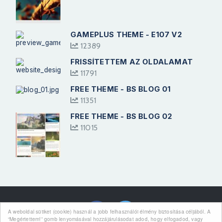
GAMEPLUS THEME - E107 V2
12389
FRISSÍTETTEM AZ OLDALAMAT
11791
FREE THEME - BS BLOG 01
11351
FREE THEME - BS BLOG 02
11015
Kövess Minket
A weboldal sütiket (cookie) használ a jobb felhasználói élmény biztosítása céljából. A
“Megértettem!” gomb lenyomásával hozzájárulásodat adod, hogy elfogadod, vagy