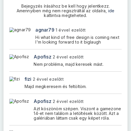
Bejegyzés írásához be kell hogy jelentkezz.
Amennyiben még nem regisztráltál az oldalra,
ide
kattintva megteheted.
agnar79
1 évvel ezelőtt
Hi what kind of free design is coming next
I'm looking forward to it biglaugh
Apofisz
2 évvel ezelőtt
Nem probléma, majd keresek mást.
fizi
2 évvel ezelőtt
Majd megkeresem és feltöltöm.
Apofisz
2 évvel ezelőtt
Azt köszönöm szépen. Viszont a gamezone
14-et nem találom a letöltések között. Azt a
galériában láttam csak egy képet róla.