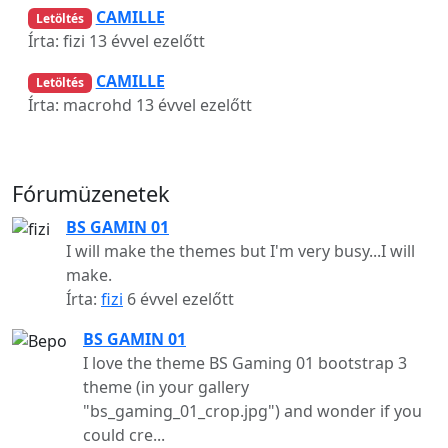
CAMILLE
Letöltés
Írta: fizi
13 évvel ezelőtt
CAMILLE
Letöltés
Írta: macrohd
13 évvel ezelőtt
Fórumüzenetek
BS GAMIN 01
I will make the themes but I'm very busy...I will
make.
Írta:
fizi
6 évvel ezelőtt
BS GAMIN 01
I love the theme BS Gaming 01 bootstrap 3
theme (in your gallery
"bs_gaming_01_crop.jpg") and wonder if you
could cre...