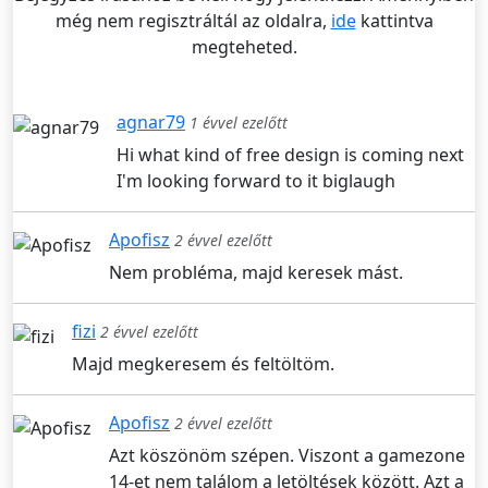
még nem regisztráltál az oldalra,
ide
kattintva
megteheted.
agnar79
1 évvel ezelőtt
Hi what kind of free design is coming next
I'm looking forward to it biglaugh
Apofisz
2 évvel ezelőtt
Nem probléma, majd keresek mást.
fizi
2 évvel ezelőtt
Majd megkeresem és feltöltöm.
Apofisz
2 évvel ezelőtt
Azt köszönöm szépen. Viszont a gamezone
14-et nem találom a letöltések között. Azt a