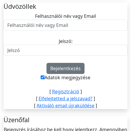
Üdvözöllek
Felhasználói név vagy Email
Felhasználói név vagy Email
Jelszó:
Jelszó
Adatok megjegyzése
[
Regisztráció
]
[
Elfelejtetted a jelszavad?
]
[
Aktiváló email újraküldése
]
Üzenőfal
Bejegyzés írásához be kell hogy jelentkezz. Amennyiben