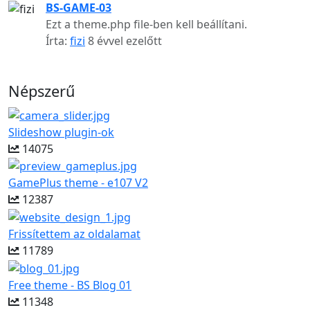
BS-GAME-03
Ezt a theme.php file-ben kell beállítani.
Írta:
fizi
8 évvel ezelőtt
Népszerű
Slideshow plugin-ok
14075
GamePlus theme - e107 V2
12387
Frissítettem az oldalamat
11789
Free theme - BS Blog 01
11348