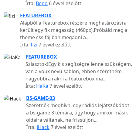
Írta:
Bepo
6 évvel ezelőtt
FEATUREBOX
Alapból a Featurebox részére meghatározásra
került egy fix magasság (460px).Próbáld meg a
theme css fájlban megadni a...
Írta:
fizi
7 évvel ezelőtt
FEATUREBOX
Sziasztok!Egy kis segítségre lenne szükségem,
van a voux nevü sablon, ebben szeretném
nagyobbra rakni a featurebox ma...
Írta:
HaKa
7 évvel ezelőtt
BS-GAME-03
Szeretnék meghívni egy rádiós lejátszókódot
a bs-game 3 témára, úgy hogy amikor másik
oldalra váltanak, ne frissüljön...
Írta:
iHack
7 évvel ezelőtt