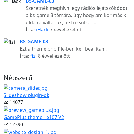
BS-GAME-03
Szeretnék meghívni egy rádiós lejátszókódot
a bs-game 3 témára, úgy hogy amikor másik
oldalra váltanak, ne frissüljön...
Írta:
iHack
7 évvel ezelőtt
BS-GAME-03
Ezt a theme.php file-ben kell beállítani.
Írta:
fizi
8 évvel ezelőtt
Népszerű
Slideshow plugin-ok
14077
GamePlus theme - e107 V2
12390