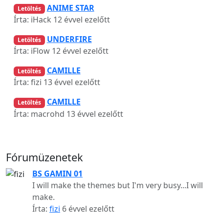
ANIME STAR
Letöltés
Írta: iHack
12 évvel ezelőtt
UNDERFIRE
Letöltés
Írta: iFlow
12 évvel ezelőtt
CAMILLE
Letöltés
Írta: fizi
13 évvel ezelőtt
CAMILLE
Letöltés
Írta: macrohd
13 évvel ezelőtt
Fórumüzenetek
BS GAMIN 01
I will make the themes but I'm very busy...I will
make.
Írta:
fizi
6 évvel ezelőtt