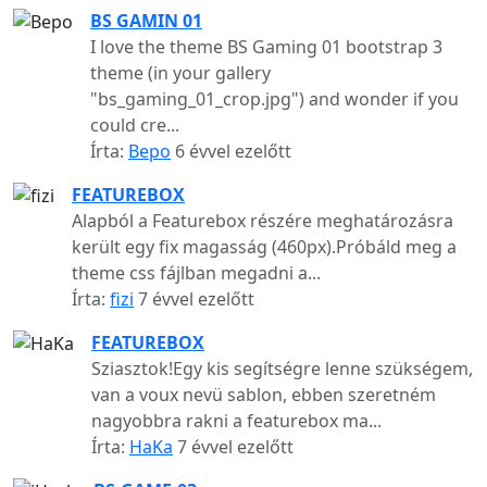
BS GAMIN 01
I love the theme BS Gaming 01 bootstrap 3
theme (in your gallery
"bs_gaming_01_crop.jpg") and wonder if you
could cre...
Írta:
Bepo
6 évvel ezelőtt
FEATUREBOX
Alapból a Featurebox részére meghatározásra
került egy fix magasság (460px).Próbáld meg a
theme css fájlban megadni a...
Írta:
fizi
7 évvel ezelőtt
FEATUREBOX
Sziasztok!Egy kis segítségre lenne szükségem,
van a voux nevü sablon, ebben szeretném
nagyobbra rakni a featurebox ma...
Írta:
HaKa
7 évvel ezelőtt