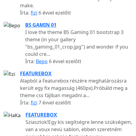
make.
Írta:
fizi
6 évvel ezelőtt
BS GAMIN 01
I love the theme BS Gaming 01 bootstrap 3
theme (in your gallery
"bs_gaming_01_crop.jpg") and wonder if you
could cre...
Írta:
Bepo
6 évvel ezelőtt
FEATUREBOX
Alapból a Featurebox részére meghatározásra
került egy fix magasság (460px).Próbáld meg a
theme css fájlban megadni a...
Írta:
fizi
7 évvel ezelőtt
FEATUREBOX
Sziasztok!Egy kis segítségre lenne szükségem,
van a voux nevü sablon, ebben szeretném