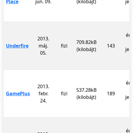
Place
jún. 09.
(kilobájt)
jel
ér
2013.
709.82kB
Underfire
máj.
fizi
143
(kilobájt)
jel
05.
ér
2013.
537.28kB
GamePlus
febr.
fizi
189
(kilobájt)
jel
24.
ér