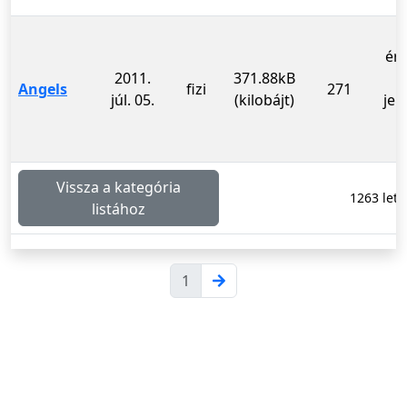
ér
2011.
371.88kB
Angels
fizi
271
júl. 05.
(kilobájt)
jel
Vissza a kategória
1263 letöl
listához
1