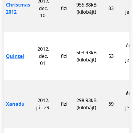
2012.
Christmas
955.88kB
dec.
fizi
33
2012
(kilobájt)
jel
10.
ér
2012.
503.93kB
Quintel
dec.
fizi
53
(kilobájt)
jel
01.
ér
2012.
298.93kB
Xanadu
fizi
69
júl. 29.
(kilobájt)
jel
0