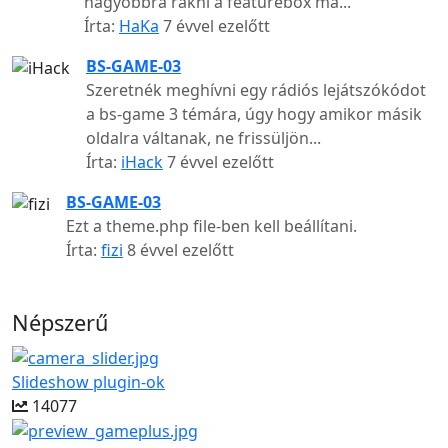
nagyobbra rakni a featurebox ma...
Írta:
HaKa
7 évvel ezelőtt
BS-GAME-03
Szeretnék meghívni egy rádiós lejátszókódot
a bs-game 3 témára, úgy hogy amikor másik
oldalra váltanak, ne frissüljön...
Írta:
iHack
7 évvel ezelőtt
BS-GAME-03
Ezt a theme.php file-ben kell beállítani.
Írta:
fizi
8 évvel ezelőtt
Népszerű
Slideshow plugin-ok
14077