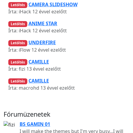
CAMERA SLIDESHOW
Letöltés
Írta: iHack
12 évvel ezelőtt
ANIME STAR
Letöltés
Írta: iHack
12 évvel ezelőtt
UNDERFIRE
Letöltés
Írta: iFlow
12 évvel ezelőtt
CAMILLE
Letöltés
Írta: fizi
13 évvel ezelőtt
CAMILLE
Letöltés
Írta: macrohd
13 évvel ezelőtt
Fórumüzenetek
BS GAMIN 01
I will make the themes but I'm very busy...I will