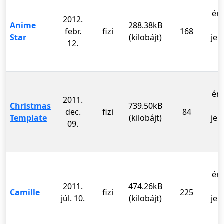
ér
2012.
Anime
288.38kB
febr.
fizi
168
Star
(kilobájt)
jel
12.
ér
2011.
Christmas
739.50kB
dec.
fizi
84
Template
(kilobájt)
jel
09.
ér
2011.
474.26kB
Camille
fizi
225
júl. 10.
(kilobájt)
jel