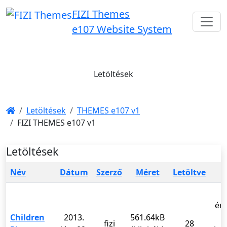
FIZI Themes
e107 Website System
Letöltések
Letöltések
THEMES e107 v1
FIZI THEMES e107 v1
Letöltések
Név
Dátum
Szerző
Méret
Letöltve
É
ér
Children
2013.
561.64kB
fizi
28