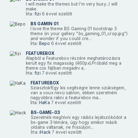
I will make the themes but I'm very busy...I will
make.
Írta:
fizi
6 évvel ezelőtt
BS GAMIN 01
I love the theme BS Gaming 01 bootstrap 3
theme (in your gallery "bs_gaming_01_crop.jpg")
and wonder if you could cre...
Írta:
Bepo
6 évvel ezelőtt
FEATUREBOX
Alapból a Featurebox részére meghatározásra
került egy fix magasság (460px).Próbáld meg a
theme css fájlban megadni a...
Írta:
fizi
7 évvel ezelőtt
FEATUREBOX
Sziasztok!Egy kis segítségre lenne szükségem,
van a voux nevü sablon, ebben szeretném
nagyobbra rakni a featurebox ma...
Írta:
HaKa
7 évvel ezelőtt
BS-GAME-03
Szeretnék meghívni egy rádiós lejátszókódot a
bs-game 3 témára, úgy hogy amikor másik
oldalra váltanak, ne frissüljön...
Írta:
iHack
7 évvel ezelőtt