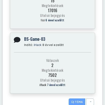
15
Megtekintések
17016
Utolsó bejegyzés
fizi
6 évvel ezelőtt
BS-Game-03
Indító:
iHack
8 évvel ezelőtt
Válaszok
2
Megtekintések
7502
Utolsó bejegyzés
iHack
7 évvel ezelőtt
TOGGLE D
ÚJ TÉMA