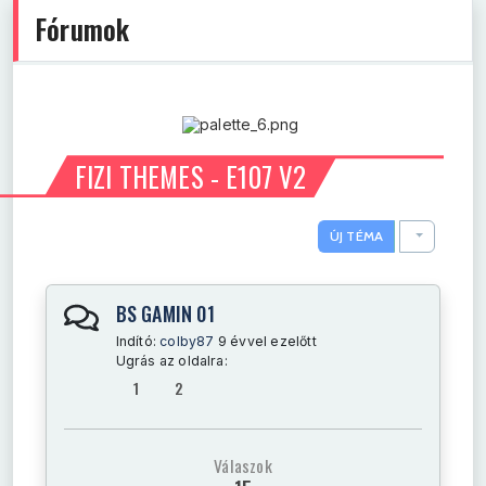
Fórumok
FIZI THEMES - E107 V2
TOGGLE D
ÚJ TÉMA
BS GAMIN 01
Indító:
colby87
9 évvel ezelőtt
Ugrás az oldalra:
1
2
Válaszok