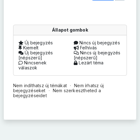
Állapot gombok
Új bejegyzés
Nincs új bejegyzés
Kiemelt
Felhívás
Új bejegyzés
Nincs új bejegyzés
[népszerű]
[népszerű]
Nincsenek
Lezárt téma
válaszok
Nem indíthatsz új témákat
Nem írhatsz új
bejegyzéseket
Nem szerkesztheted a
bejegyzéseidet