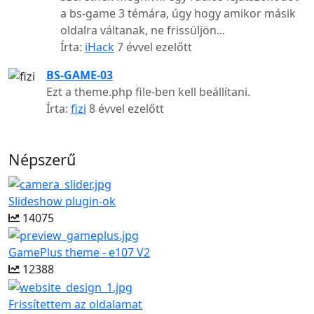
a bs-game 3 témára, úgy hogy amikor másik
oldalra váltanak, ne frissüljön...
Írta:
iHack
7 évvel ezelőtt
BS-GAME-03
Ezt a theme.php file-ben kell beállítani.
Írta:
fizi
8 évvel ezelőtt
Népszerű
Slideshow plugin-ok
14075
GamePlus theme - e107 V2
12388
Frissítettem az oldalamat