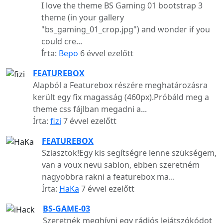
I love the theme BS Gaming 01 bootstrap 3
theme (in your gallery
"bs_gaming_01_crop.jpg") and wonder if you
could cre...
Írta:
Bepo
6 évvel ezelőtt
FEATUREBOX
Alapból a Featurebox részére meghatározásra
került egy fix magasság (460px).Próbáld meg a
theme css fájlban megadni a...
Írta:
fizi
7 évvel ezelőtt
FEATUREBOX
Sziasztok!Egy kis segítségre lenne szükségem,
van a voux nevü sablon, ebben szeretném
nagyobbra rakni a featurebox ma...
Írta:
HaKa
7 évvel ezelőtt
BS-GAME-03
Szeretnék meghívni egy rádiós lejátszókódot