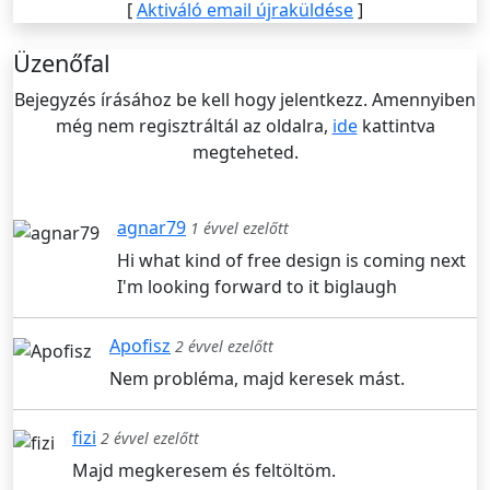
[
Aktiváló email újraküldése
]
Üzenőfal
Bejegyzés írásához be kell hogy jelentkezz. Amennyiben
még nem regisztráltál az oldalra,
ide
kattintva
megteheted.
agnar79
1 évvel ezelőtt
Hi what kind of free design is coming next
I'm looking forward to it biglaugh
Apofisz
2 évvel ezelőtt
Nem probléma, majd keresek mást.
fizi
2 évvel ezelőtt
Majd megkeresem és feltöltöm.