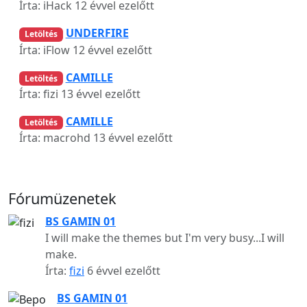
Írta: iHack
12 évvel ezelőtt
UNDERFIRE
Letöltés
Írta: iFlow
12 évvel ezelőtt
CAMILLE
Letöltés
Írta: fizi
13 évvel ezelőtt
CAMILLE
Letöltés
Írta: macrohd
13 évvel ezelőtt
Fórumüzenetek
BS GAMIN 01
I will make the themes but I'm very busy...I will
make.
Írta:
fizi
6 évvel ezelőtt
BS GAMIN 01