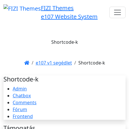
FIZI Themes
e107 Website System
Shortcode-k
e107 v1 segédlet
Shortcode-k
Shortcode-k
Admin
Chatbox
Comments
Fórum
Frontend
Támogatás