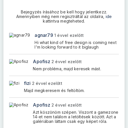
Bejegyzés írásához be kell hogy jelentkezz.
Amennyiben még nem regisztráltál az oldalra,
ide
kattintva megteheted.
agnar79
1 évvel ezelőtt
Hi what kind of free design is coming next
I'm looking forward to it biglaugh
Apofisz
2 évvel ezelőtt
Nem probléma, majd keresek mást.
fizi
2 évvel ezelőtt
Majd megkeresem és feltöltöm.
Apofisz
2 évvel ezelőtt
Azt köszönöm szépen. Viszont a gamezone
14-et nem találom a letöltések között. Azt a
galériában láttam csak egy képet róla.