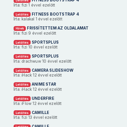
Letöltés
Írta: fizi
1 évvel ezelőtt
FITNESS BOOTSTRAP 4
Letöltés
Írta: kalakal
1 évvel ezelőtt
FRISSÍTETTEM AZ OLDALAMAT
Hírek
Írta: fizi
9 évvel ezelőtt
SPORTSPLUS
Letöltés
Írta: fizi
10 évvel ezelőtt
SPORTSPLUS
Letöltés
Írta: drachwuw
10 évvel ezelőtt
CAMERA SLIDESHOW
Letöltés
Írta: iHack
12 évvel ezelőtt
ANIME STAR
Letöltés
Írta: iHack
12 évvel ezelőtt
UNDERFIRE
Letöltés
Írta: iFlow
12 évvel ezelőtt
CAMILLE
Letöltés
Írta: fizi
13 évvel ezelőtt
CAMILLE
Letöltés