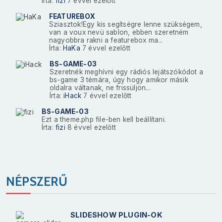
Írta:
fizi
7 évvel ezelőtt
FEATUREBOX
Sziasztok!Egy kis segítségre lenne szükségem,
van a voux nevü sablon, ebben szeretném
nagyobbra rakni a featurebox ma...
Írta:
HaKa
7 évvel ezelőtt
BS-GAME-03
Szeretnék meghívni egy rádiós lejátszókódot a
bs-game 3 témára, úgy hogy amikor másik
oldalra váltanak, ne frissüljön...
Írta:
iHack
7 évvel ezelőtt
BS-GAME-03
Ezt a theme.php file-ben kell beállítani.
Írta:
fizi
8 évvel ezelőtt
NÉPSZERŰ
SLIDESHOW PLUGIN-OK