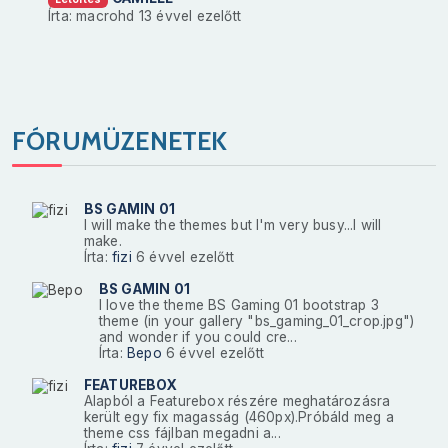
Írta: macrohd
13 évvel ezelőtt
FÓRUMÜZENETEK
BS GAMIN 01
I will make the themes but I'm very busy...I will
make.
Írta:
fizi
6 évvel ezelőtt
BS GAMIN 01
I love the theme BS Gaming 01 bootstrap 3
theme (in your gallery "bs_gaming_01_crop.jpg")
and wonder if you could cre...
Írta:
Bepo
6 évvel ezelőtt
FEATUREBOX
Alapból a Featurebox részére meghatározásra
került egy fix magasság (460px).Próbáld meg a
theme css fájlban megadni a...