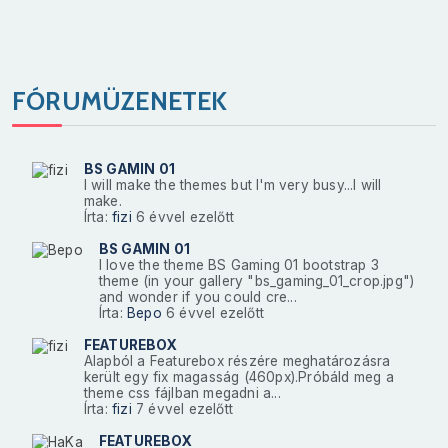
FÓRUMÜZENETEK
BS GAMIN 01
I will make the themes but I'm very busy...I will
make.
Írta:
fizi
6 évvel ezelőtt
BS GAMIN 01
I love the theme BS Gaming 01 bootstrap 3
theme (in your gallery "bs_gaming_01_crop.jpg")
and wonder if you could cre...
Írta:
Bepo
6 évvel ezelőtt
FEATUREBOX
Alapból a Featurebox részére meghatározásra
került egy fix magasság (460px).Próbáld meg a
theme css fájlban megadni a...
Írta:
fizi
7 évvel ezelőtt
FEATUREBOX