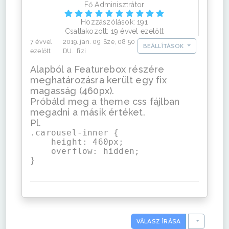
Fő Adminisztrátor
Hozzászólások: 191
Csatlakozott: 19 évvel ezelőtt
7 évvel
2019. jan. 09. Sze, 08:50
BEÁLLÍTÁSOK
ezelőtt
DU. fizi
Alapból a Featurebox részére
meghatározásra került egy fix
magasság (460px).
Próbáld meg a theme css fájlban
megadni a másik értéket.
Pl.
.carousel-inner {

    height: 460px;

    overflow: hidden;

}
TOGGLE D
VÁLASZ ÍRÁSA