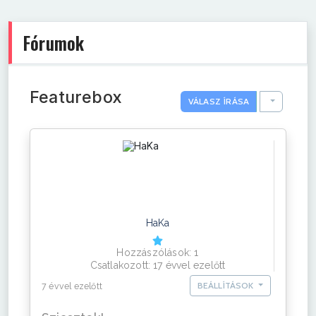
Fórumok
Featurebox
TOGGLE D
VÁLASZ ÍRÁSA
HaKa
Hozzászólások: 1
Csatlakozott: 17 évvel ezelőtt
BEÁLLÍTÁSOK
7 évvel ezelőtt