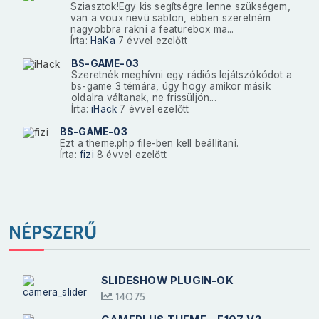
Sziasztok!Egy kis segítségre lenne szükségem,
van a voux nevü sablon, ebben szeretném
nagyobbra rakni a featurebox ma...
Írta:
HaKa
7 évvel ezelőtt
BS-GAME-03
Szeretnék meghívni egy rádiós lejátszókódot a
bs-game 3 témára, úgy hogy amikor másik
oldalra váltanak, ne frissüljön...
Írta:
iHack
7 évvel ezelőtt
BS-GAME-03
Ezt a theme.php file-ben kell beállítani.
Írta:
fizi
8 évvel ezelőtt
NÉPSZERŰ
SLIDESHOW PLUGIN-OK
14075