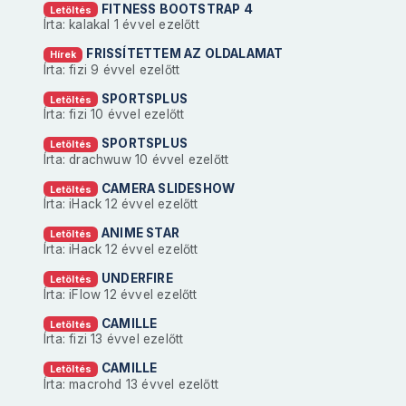
FITNESS BOOTSTRAP 4
Letöltés
Írta: kalakal
1 évvel ezelőtt
FRISSÍTETTEM AZ OLDALAMAT
Hírek
Írta: fizi
9 évvel ezelőtt
SPORTSPLUS
Letöltés
Írta: fizi
10 évvel ezelőtt
SPORTSPLUS
Letöltés
Írta: drachwuw
10 évvel ezelőtt
CAMERA SLIDESHOW
Letöltés
Írta: iHack
12 évvel ezelőtt
ANIME STAR
Letöltés
Írta: iHack
12 évvel ezelőtt
UNDERFIRE
Letöltés
Írta: iFlow
12 évvel ezelőtt
CAMILLE
Letöltés
Írta: fizi
13 évvel ezelőtt
CAMILLE
Letöltés
Írta: macrohd
13 évvel ezelőtt