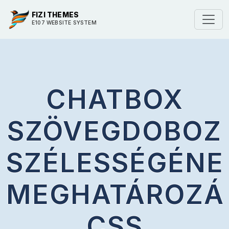
FIZI THEMES
E107 WEBSITE SYSTEM
CHATBOX
SZÖVEGDOBOZ
SZÉLESSÉGÉNE
MEGHATÁROZÁ
CSS