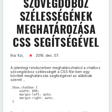
SZÖVEGDOBOZ
SZÉLESSÉGÉNEK
MEGHATÁROZÁSA
CSS SEGÍTSÉGÉVEL
Írta:
fizi
,
2016. dec. 07.
A jelenlegi rendszerben meghatározhatod a chatbox
szövegdoboz szélességét a CSS file-ben egy
bövített meghatározás segítségével az alábbiak
szerint ...
.tbox.chatbox {

     width: 88%;

     margin-left: auto;

     margin-right: auto;

 }