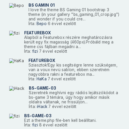
BS GAMIN 01
I love the theme BS Gaming 01 bootstrap 3
theme (in your gallery "bs_gaming_01_crop.jpg")
and wonder if you could cre...
Írta:
Bepo
6 évvel ezelőtt
FEATUREBOX
Alapból a Featurebox részére meghatározásra
került egy fix magasság (460px).Próbáld meg a
theme css fájlban megadni a...
Írta:
fizi
7 évvel ezelőtt
FEATUREBOX
Sziasztok!Egy kis segítségre lenne szükségem,
van a voux nevü sablon, ebben szeretném
nagyobbra rakni a featurebox ma...
Írta:
HaKa
7 évvel ezelőtt
BS-GAME-03
Szeretnék meghívni egy rádiós lejátszókódot a
bs-game 3 témára, úgy hogy amikor másik
oldalra váltanak, ne frissüljön...
Írta:
iHack
7 évvel ezelőtt
BS-GAME-03
Ezt a theme.php file-ben kell beállítani.
Írta:
fizi
8 évvel ezelőtt