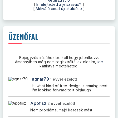
[
Regisztráció
]
[
Elfelejtetted a jelszavad?
]
[
Aktiváló email újraküldése
]
ÜZENŐFAL
Bejegyzés írásához be kell hogy jelentkezz.
Amennyiben még nem regisztráltál az oldalra,
ide
kattintva megteheted.
agnar79
1 évvel ezelőtt
Hi what kind of free design is coming next
I'm looking forward to it biglaugh
Apofisz
2 évvel ezelőtt
Nem probléma, majd keresek mást.