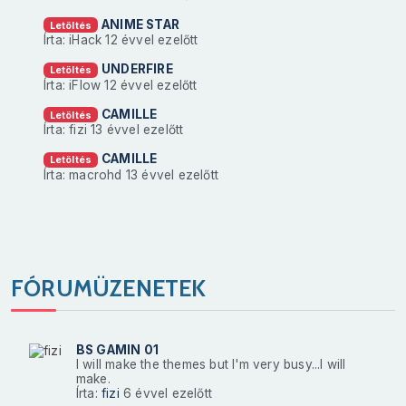
ANIME STAR
Letöltés
Írta: iHack
12 évvel ezelőtt
UNDERFIRE
Letöltés
Írta: iFlow
12 évvel ezelőtt
CAMILLE
Letöltés
Írta: fizi
13 évvel ezelőtt
CAMILLE
Letöltés
Írta: macrohd
13 évvel ezelőtt
FÓRUMÜZENETEK
BS GAMIN 01
I will make the themes but I'm very busy...I will
make.
Írta:
fizi
6 évvel ezelőtt