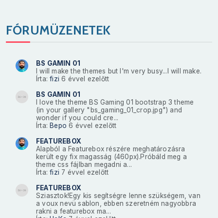
FÓRUMÜZENETEK
BS GAMIN 01
I will make the themes but I'm very busy...I will make.
Írta:
fizi
6 évvel ezelőtt
BS GAMIN 01
I love the theme BS Gaming 01 bootstrap 3 theme
(in your gallery "bs_gaming_01_crop.jpg") and
wonder if you could cre...
Írta:
Bepo
6 évvel ezelőtt
FEATUREBOX
Alapból a Featurebox részére meghatározásra
került egy fix magasság (460px).Próbáld meg a
theme css fájlban megadni a...
Írta:
fizi
7 évvel ezelőtt
FEATUREBOX
Sziasztok!Egy kis segítségre lenne szükségem, van
a voux nevü sablon, ebben szeretném nagyobbra
rakni a featurebox ma...