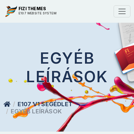
FIZI THEMES
E107 WEBSITE SYSTEM
EGYÉB
LEÍRÁSOK
E107 V1 SEGÉDLET
EGYÉB LEÍRÁSOK