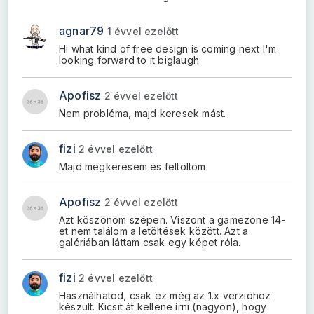
agnar79
1 évvel ezelőtt
Hi what kind of free design is coming next I'm
looking forward to it biglaugh
Apofisz
2 évvel ezelőtt
Nem probléma, majd keresek mást.
fizi
2 évvel ezelőtt
Majd megkeresem és feltöltöm.
Apofisz
2 évvel ezelőtt
Azt köszönöm szépen. Viszont a gamezone 14-
et nem találom a letöltések között. Azt a
galériában láttam csak egy képet róla.
fizi
2 évvel ezelőtt
Használhatod, csak ez még az 1.x verzióhoz
készült. Kicsit át kellene írni (nagyon), hogy