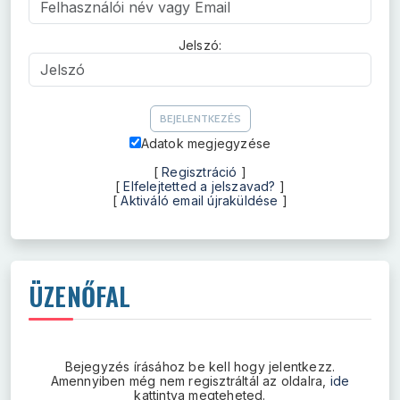
Jelszó:
Jelszó
Adatok megjegyzése
[
Regisztráció
]
[
Elfelejtetted a jelszavad?
]
[
Aktiváló email újraküldése
]
ÜZENŐFAL
Bejegyzés írásához be kell hogy jelentkezz.
Amennyiben még nem regisztráltál az oldalra,
ide
kattintva megteheted.