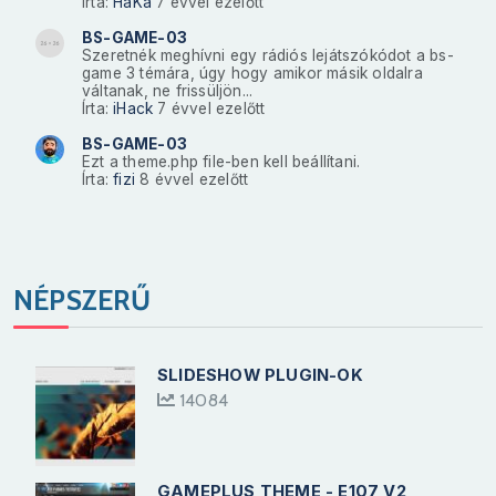
Írta:
HaKa
7 évvel ezelőtt
BS-GAME-03
Szeretnék meghívni egy rádiós lejátszókódot a bs-
game 3 témára, úgy hogy amikor másik oldalra
váltanak, ne frissüljön...
Írta:
iHack
7 évvel ezelőtt
BS-GAME-03
Ezt a theme.php file-ben kell beállítani.
Írta:
fizi
8 évvel ezelőtt
NÉPSZERŰ
SLIDESHOW PLUGIN-OK
14084
GAMEPLUS THEME - E107 V2