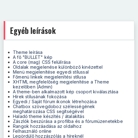
Egyéb leírások
Theme leírása
A fő "BULLET" kép
A core (mag) CSS felülírása
Oldalak megjelenése különböző kinézettel
Menü megjelenítése egyedi stílussal
Főmenü linkek megjelenítési stílusa
XHTML megfelelőség megjelenítése a Theme
kezelőben (Admin)
A theme-ben alkalmazott kép csoport kiválasztása
Hírek stílusának fokozása
Egyedi / Saját fórum ikonok létrehozása
Chatbox szövegdoboz szélességének
meghatározása CSS segítségével
Haladó theme készítés / átalakítás
Zászlók beszúrása a profilba és a fórumüzenetekbe
Rangok hozzáadása az oldalhoz
Felhasználó online
Legördülő hozzászólás a híreknél