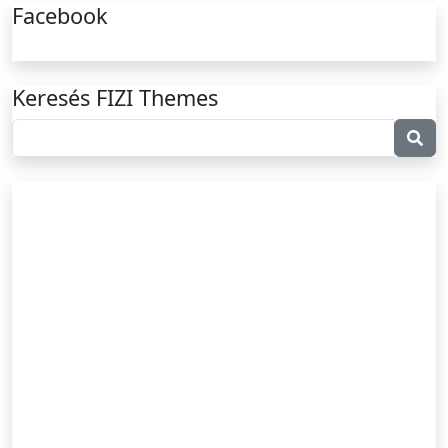
Facebook
Keresés FIZI Themes