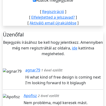
Adatok megjegyzése
[
Regisztráció
]
[
Elfelejtetted a jelszavad?
]
[
Aktiváló email újraküldése
]
Üzenőfal
Bejegyzés írásához be kell hogy jelentkezz. Amennyiben
még nem regisztráltál az oldalra,
ide
kattintva
megteheted.
agnar79
1 évvel ezelőtt
Hi what kind of free design is coming next
I'm looking forward to it biglaugh
Apofisz
2 évvel ezelőtt
Nem probléma, majd keresek mást.