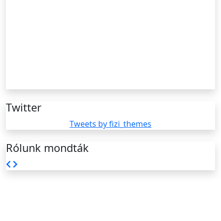
Twitter
Tweets by fizi_themes
Rólunk mondták