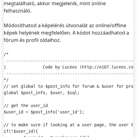
megtalálható, akkor megjelenik, mint online
felhasználó.
Módosíthatod a képelérés útvonalát az online/offline
képek helyének megfelelően. A kódot hozzáadhatod a
fórum és profil oldalhoz.
/*

 ------------------------------------------------------
|		Code by Luceos (http://e107.luceos.com)

 ------------------------------------------------------
*/

// set global to $post_info for forum & $user for profi
global $post_info, $user, $sql;

// get the user_id

$user_id = $post_info['user_id'];

// to make sure if looking at a user page, the user tit
if(!$user_id){
