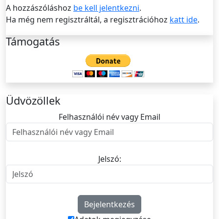
A hozzászóláshoz
be kell jelentkezni
.
Ha még nem regisztráltál, a regisztrációhoz
katt ide
.
Támogatás
Üdvözöllek
Felhasználói név vagy Email
Felhasználói név vagy Email
Jelszó:
Jelszó