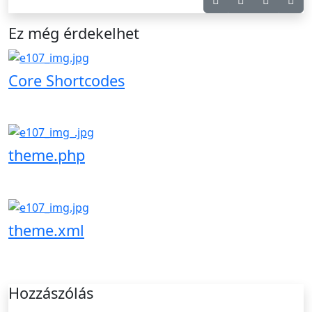
Ez még érdekelhet
Core Shortcodes
theme.php
theme.xml
Hozzászólás