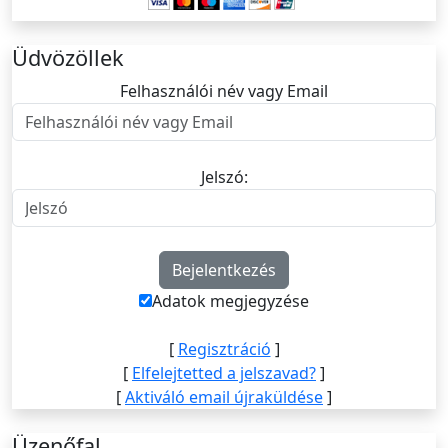
Üdvözöllek
Felhasználói név vagy Email
Felhasználói név vagy Email
Jelszó:
Jelszó
Adatok megjegyzése
[
Regisztráció
]
[
Elfelejtetted a jelszavad?
]
[
Aktiváló email újraküldése
]
Üzenőfal