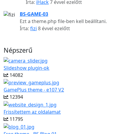
Írta:
iHack
7 évvel ezelőtt
BS-GAME-03
Ezt a theme.php file-ben kell beállítani.
Írta:
fizi
8 évvel ezelőtt
Népszerű
Slideshow plugin-ok
14082
GamePlus theme - e107 V2
12394
Frissítettem az oldalamat
11795
Free theme - BS Blog 01