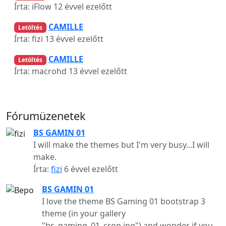
Írta: iFlow
12 évvel ezelőtt
CAMILLE
Letöltés
Írta: fizi
13 évvel ezelőtt
CAMILLE
Letöltés
Írta: macrohd
13 évvel ezelőtt
Fórumüzenetek
BS GAMIN 01
I will make the themes but I'm very busy...I will
make.
Írta:
fizi
6 évvel ezelőtt
BS GAMIN 01
I love the theme BS Gaming 01 bootstrap 3
theme (in your gallery
"bs_gaming_01_crop.jpg") and wonder if you