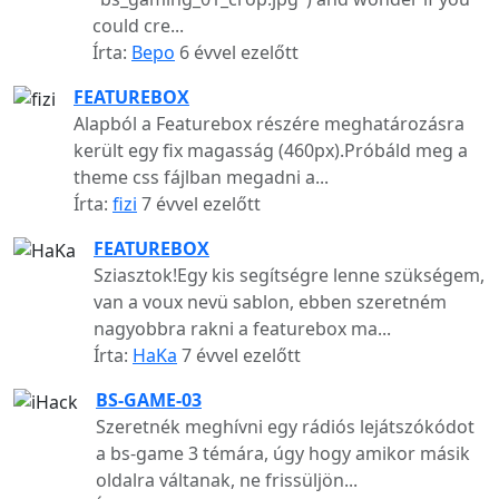
could cre...
Írta:
Bepo
6 évvel ezelőtt
FEATUREBOX
Alapból a Featurebox részére meghatározásra
került egy fix magasság (460px).Próbáld meg a
theme css fájlban megadni a...
Írta:
fizi
7 évvel ezelőtt
FEATUREBOX
Sziasztok!Egy kis segítségre lenne szükségem,
van a voux nevü sablon, ebben szeretném
nagyobbra rakni a featurebox ma...
Írta:
HaKa
7 évvel ezelőtt
BS-GAME-03
Szeretnék meghívni egy rádiós lejátszókódot
a bs-game 3 témára, úgy hogy amikor másik
oldalra váltanak, ne frissüljön...