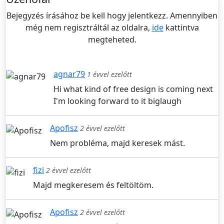
Bejegyzés írásához be kell hogy jelentkezz. Amennyiben
még nem regisztráltál az oldalra,
ide
kattintva
megteheted.
agnar79
1 évvel ezelőtt
Hi what kind of free design is coming next
I'm looking forward to it biglaugh
Apofisz
2 évvel ezelőtt
Nem probléma, majd keresek mást.
fizi
2 évvel ezelőtt
Majd megkeresem és feltöltöm.
Apofisz
2 évvel ezelőtt